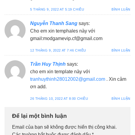
5 THÁNG 9, 2022 AT 5:19 CHIỀU
BÌNH LUẬN
Nguyễn Thanh Sang
says:
Cho em xin temphales này với
gmail:modgamevip.cf@gmail.com
12 THÁNG 9, 2022 AT 7:46 CHIỀU
BÌNH LUẬN
Trần Huy Thịnh
says:
cho em xin template này với
tranhuythinh28012002@gmail.com
. Xin cảm
ơn add.
26 THÁNG 10, 2022 AT 8:00 CHIỀU
BÌNH LUẬN
Để lại một bình luận
Email của bạn sẽ không được hiển thị công khai.
Các trường bắt buộc được đánh dấu
*