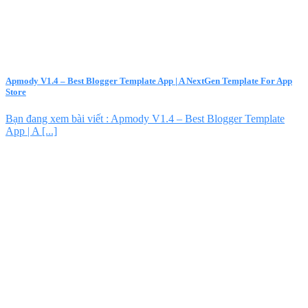
Apmody V1.4 – Best Blogger Template App | A NextGen Template For App
Store
Bạn đang xem bài viết : Apmody V1.4 – Best Blogger Template
App | A [...]