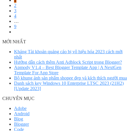
1
2
3
4
…
9
MỚI NHẤT
Kháng Tài khoản quảng cáo bị vô hiệu hóa 2023 cách mới
nhất
Hướng dẫn cách thêm Anti Adblock Script trong Blogger?
Apmody V1.4 – Best Blogger Template App | A NextGen
Template For App Store
Bộ khung ảnh sản phẩm shopee đẹp và kích thích người mua
Danh sách key Windows 10 Enterprise LTSC 2023 (21H2)
[Update 2023]
CHUYÊN MỤC
Adobe
Android
Blog
Blogger
Code