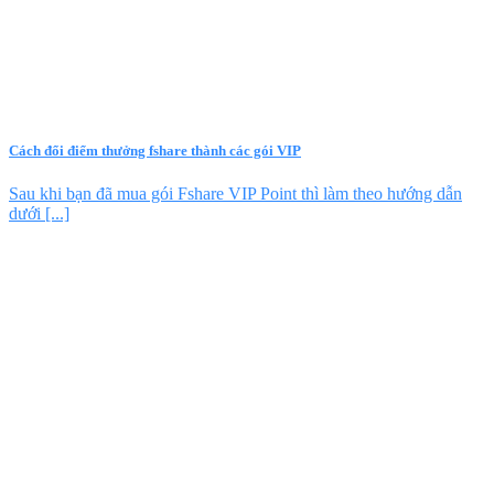
Cách đổi điểm thưởng fshare thành các gói VIP
Sau khi bạn đã mua gói Fshare VIP Point thì làm theo hướng dẫn
dưới [...]