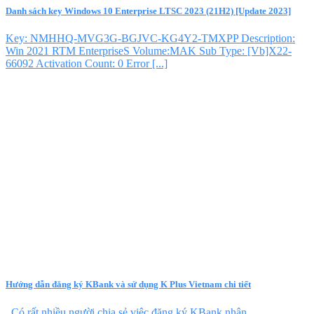
Danh sách key Windows 10 Enterprise LTSC 2023 (21H2) [Update 2023]
Key: NMHHQ-MVG3G-BGJVC-KG4Y2-TMXPP Description:
Win 2021 RTM EnterpriseS Volume:MAK Sub Type: [Vb]X22-
66092 Activation Count: 0 Error [...]
Hướng dẫn đăng ký KBank và sử dụng K Plus Vietnam chi tiết
Có rất nhiều người chia sẻ việc đăng ký KBank nhận