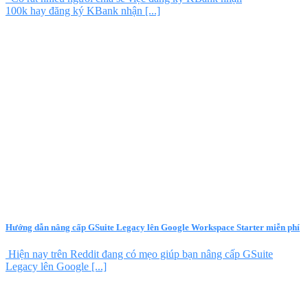
100k hay đăng ký KBank nhận [...]
Hướng dẫn nâng cấp GSuite Legacy lên Google Workspace Starter miễn phí
Hiện nay trên Reddit đang có mẹo giúp bạn nâng cấp GSuite
Legacy lên Google [...]