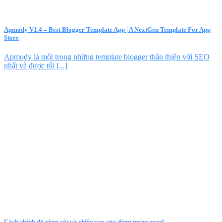
Apmody V1.4 – Best Blogger Template App | A NextGen Template For App
Store
Apmody là một trong những template blogger thân thiện với SEO
nhất và được tối [...]
Cách chỉnh độ rộng cột và chiều cao của dòng trong excel